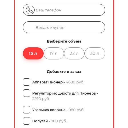
Выберите объем
15 л
17 л
22 л
30 л
Добавьте в заказ
4680 руб.
Аппарат Пионер -
Регулятор мощности для Пионера -
2290 руб.
980 руб.
Угольная колонна -
980 руб.
Попугай -