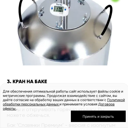
3. КРАН НА БАКЕ
Для обеспечения оптимальной работы сайт использует файлы cookie и
У аналогов "Славянки Премиум" перегонный куб
метрические программы. Продолжая взаимодействие с сайтом, вы
без крана для слива барды. Чтобы слить
даёте согласие на обработку ваших данных в соответствии с
Политикой
кипящую брагу, придется снимать аппарат с
обработки персональных данных
и принимаете условия
Договора
оферты
.
плиты и откручивать горячую крышку. Вы
можете обжечься.
Принять и закрыть
Бак "Славянки Премиум" - версия с изогнутым